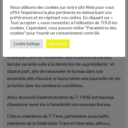
Nous utilisons des cookies sur notre site Web pour vous
offrir l'expérience la plus pertinente en mémorisant vos
Categories:
COMMUNIQUÉ DE PRESSE
préférences et en répétant vos visites. En cliquant sur «
Tout accepter », vous consentez à l'utilisation de TOUS les
Le 4 Juin 2018
cookies. Cependant, vous pouvez visiter "Paramètres des
cookies" pour fournir un consentement contrôlé.
Le 30 mai 2018, s’est réuni le conseil d’administration du T-
Cookie Settings
Accept All
TIME
D’une part, afin de renouveler la présidence du bureau,
laissée vacante suite à la démission de sa présidente ; et
d’autre part, afin de renouveler le bureau dans son
ensemble afin d’assurer à l’association une poursuite de ses
activités dans les meilleures conditions.
Ainsi, leconseil d’administration du T-TIME est heureux
d’annoncer avoir élu à l’unanimité son nouveau bureau.
Cher.e.s membres du T-Time, partenaires associatifs,
membres de la Fédération Trans et Intersexe, allié.e.s,