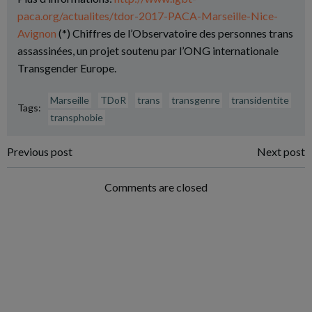
paca.org/actualites/tdor-2017-PACA-Marseille-Nice-
Avignon
(*) Chiffres de l’Observatoire des personnes trans
assassinées, un projet soutenu par l’ONG internationale
Transgender Europe.
Marseille
TDoR
trans
transgenre
transidentite
Tags:
transphobie
Post
Post
Previous post
Next post
navigation
navigation
Comments are closed